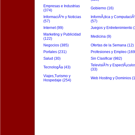
Empresas e Industrias
Gobierno (16)
(374)
InformaciÃ³n y Noticias
InformÃ¡tica y ComputaciÃ
(57)
(57)
Internet (99)
Juegos y Entretenimiento (
Marketing y Publicidad
Medicina (9)
(122)
Negocios (385)
Ofertas de la Semana (12)
Portales (231)
Profesiones y Empleo (169
Salud (30)
Sin Clasificar (982)
TelevisiÃ³n y EspectÃ¡culo
TecnologÃ­a (43)
(33)
Viajes,Turismo y
Web Hosting y Dominios (
Hospedaje (254)