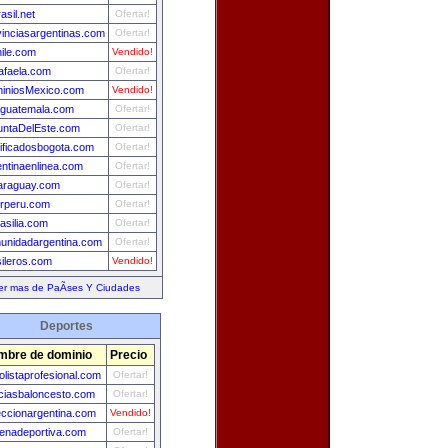
asil.net
Ofertar!
vinciasargentinas.com
Ofertar!
ile.com
Vendido!
afaela.com
Ofertar!
iniosMexico.com
Vendido!
aguatemala.com
Ofertar!
untaDelEste.com
Ofertar!
sificadosbogota.com
Ofertar!
entinaenlinea.com
Ofertar!
araguay.com
Ofertar!
erperu.com
Ofertar!
asilia.com
Ofertar!
unidadargentina.com
Ofertar!
sileros.com
Vendido!
er mas de PaÃ­ses Y Ciudades
Deportes
mbre de dominio
Precio
bolistaprofesional.com
Ofertar!
iciasbaloncesto.com
Ofertar!
eccionargentina.com
Vendido!
enadeportiva.com
Ofertar!