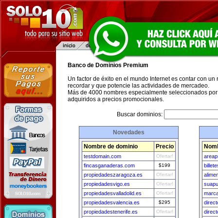
Banco de Dominios Premium
Un factor de éxito en el mundo Internet es contar con un
recordar y que potencie las actividades de mercadeo.
Más de 4000 nombres especialmente seleccionados por 
adquiridos a precios promocionales.
Buscar dominios:
Novedades
Nombre de dominio
Precio
Nomb
testdomain.com
Ofertar!
areap
fincasganaderas.com
$199
billet
propiedadeszaragoza.es
Ofertar!
alime
propiedadesvigo.es
Ofertar!
suapu
propiedadesvalladolid.es
Ofertar!
marca
propiedadesvalencia.es
$295
direc
propiedadestenerife.es
Ofertar!
direct