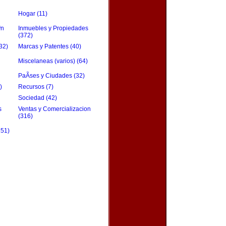
Hogar (11)
³n
Inmuebles y Propiedades
(372)
32)
Marcas y Patentes (40)
Miscelaneas (varios) (64)
PaÃ­ses y Ciudades (32)
)
Recursos (7)
Sociedad (42)
s
Ventas y Comercializacion
(316)
151)