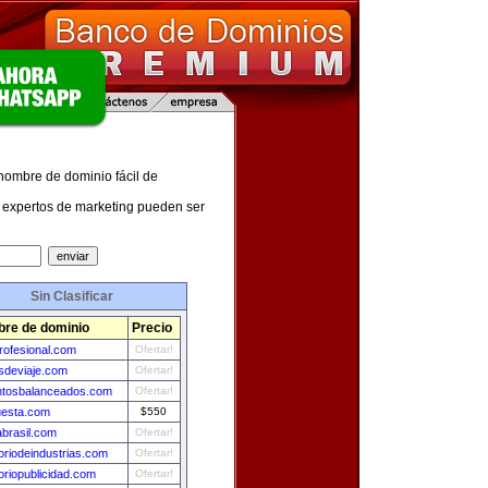
 nombre de dominio fácil de
expertos de marketing pueden ser
Sin Clasificar
re de dominio
Precio
rofesional.com
Ofertar!
esdeviaje.com
Ofertar!
ntosbalanceados.com
Ofertar!
esta.com
$550
brasil.com
Ofertar!
toriodeindustrias.com
Ofertar!
oriopublicidad.com
Ofertar!