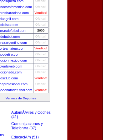
apesquera.com
Ofertar!
oncestofemenino.com
Ofertar!
ntosbarcelona.com
Vendido!
iciasgolf.com
Ofertar!
bciclista.com
Ofertar!
erasdefutbol.com
$600
defutbol.com
Ofertar!
drezargentino.com
Ofertar!
orteamateur.com
Vendido!
podetiro.com
Ofertar!
eccionmexico.com
Ofertar!
bolenlaweb.com
Ofertar!
eccionado.com
Ofertar!
iosclub.com
Vendido!
caprofesional.com
Ofertar!
peonatodefutbol.com
Vendido!
Ver mas de Deportes
s
AutomÃ³viles y Coches
(41)
Comunicaciones y
TelefonÃ­a (37)
zas
EducaciÃ³n (51)