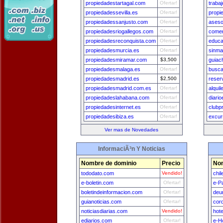
propiedadestartagal.com
Ofertar!
traba
propiedadessevilla.es
Ofertar!
propi
propiedadessanjusto.com
Ofertar!
aseso
propiedadesriogallegos.com
Ofertar!
comer
propiedadesreconquista.com
Ofertar!
educa
propiedadesmurcia.es
Ofertar!
sinma
propiedadesmiramar.com
$3,500
guiac
propiedadesmalaga.es
Ofertar!
busc
propiedadesmadrid.es
$2,500
reser
propiedadesmadrid.com.es
Ofertar!
alqui
propiedadeslahabana.com
Ofertar!
diari
propiedadesinternet.es
Ofertar!
clubp
propiedadesibiza.es
Ofertar!
excur
Ver mas de Novedades
InformaciÃ³n Y Noticias
Nombre de dominio
Precio
Nom
tododato.com
Vendido!
chi
e-boletin.com
Ofertar!
e-P
boletindeinformacion.com
Ofertar!
deu
guianoticias.com
Ofertar!
cor
noticiasdiarias.com
Vendido!
hot
ediarios.com
Ofertar!
e-H