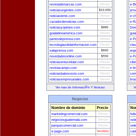
revistademarcas.com
Ofertar!
e-Br
noticiasurgentes.com
$10,000
pro
noticiastenis.com
Ofertar!
e-ch
cazadordenoticias.com
Ofertar!
e-R
noticiasyopinion.com
$980
Dom
guialatinoamerica.com
Ofertar!
gui
partesdeprensa.com
Ofertar!
e-P
tecnologiasdelainformacion.com
Ofertar!
cla
salaprensa.com
$600
arg
novedadesonline.com
$550
e-P
noticiasentucelular.com
Ofertar!
cib
revistacampo.com
Ofertar!
e-br
noticiasbaloncesto.com
Ofertar!
com
noticiasempresariales.com
Ofertar!
bra
Ver mas de InformaciÃ³n Y Noticias
V
Negocios
Nombre de dominio
Precio
No
marketingcomercial.com
Ofertar!
fut
negociosguatemala.com
Ofertar!
not
parquecomercial.com
Ofertar!
sel
e-pago.com
Vendido!
cad