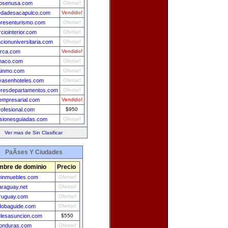
josenusa.com
Ofertar!
edadesacapulco.com
Vendido!
resenturismo.com
Ofertar!
ciointerior.com
Ofertar!
cionuniversitaria.com
Ofertar!
rca.com
Vendido!
haco.com
Ofertar!
ainmo.com
Ofertar!
vasenhoteles.com
Ofertar!
leresdepartamentos.com
Ofertar!
oempresarial.com
Vendido!
rofesional.com
$950
sionesguiadas.com
Ofertar!
Ver mas de Sin Clasificar
PaÃ­ses Y Ciudades
bre de dominio
Precio
leinmuebles.com
Ofertar!
araguay.net
Ofertar!
ruguay.com
Ofertar!
dobaguide.com
Ofertar!
elesasuncion.com
$550
onduras.com
Ofertar!