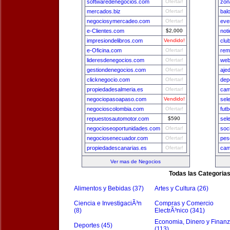
softwaredenegocios.com
Ofertar!
zon
mercados.biz
Ofertar!
bal
negociosymercadeo.com
Ofertar!
eve
e-Clientes.com
$2,000
not
impresiondelibros.com
Vendido!
clu
e-Oficina.com
Ofertar!
rem
lideresdenegocios.com
Ofertar!
web
gestiondenegocios.com
Ofertar!
aje
clicknegocio.com
Ofertar!
dep
propiedadesalmeria.es
Ofertar!
cam
negociopasoapaso.com
Vendido!
sel
negocioscolombia.com
Ofertar!
fut
repuestosautomotor.com
$590
sel
negocioseoportunidades.com
Ofertar!
soc
negociosenecuador.com
Ofertar!
pes
propiedadescanarias.es
Ofertar!
cam
Ver mas de Negocios
Todas las Categoria
Alimentos y Bebidas (37)
Artes y Cultura (26)
Ciencia e InvestigaciÃ³n
Compras y Comercio
(8)
ElectrÃ³nico (341)
Economia, Dinero y Finan
Deportes (45)
(113)