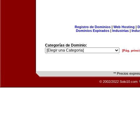
Registro de Dominios
|
Web Hosting
|
D
Dominios Expirados
|
Industrias
|
Indu
Categorías de Dominio:
[Pág. princi
** Precios expre
© 2002/2022 Solo10.com