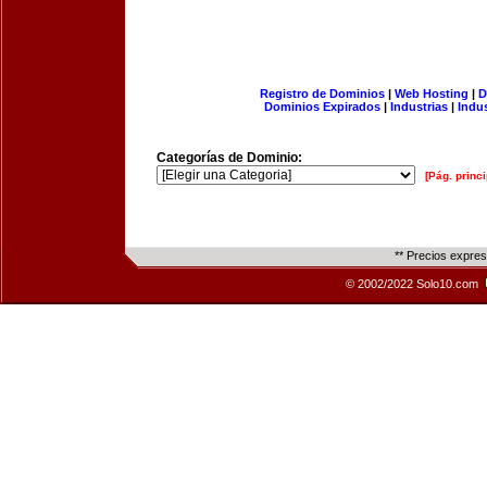
Registro de Dominios
|
Web Hosting
|
D
Dominios Expirados
|
Industrias
|
Indu
Categorías de Dominio:
[Pág. princi
** Precios expre
© 2002/2022 Solo10.com