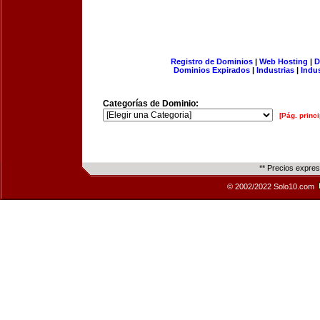
Registro de Dominios
|
Web Hosting
|
D
Dominios Expirados
|
Industrias
|
Indu
Categorías de Dominio:
[Pág. princi
** Precios expre
© 2002/2022 Solo10.com