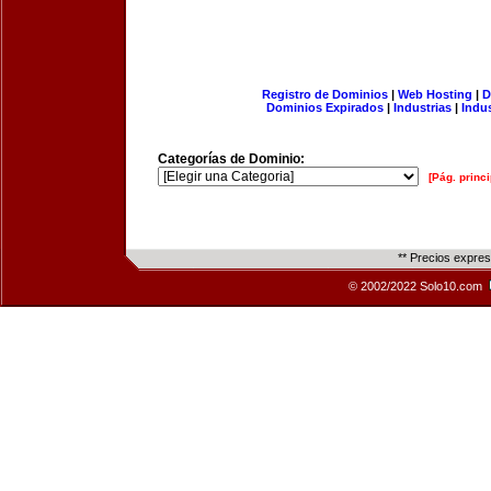
Registro de Dominios
|
Web Hosting
|
D
Dominios Expirados
|
Industrias
|
Indu
Categorías de Dominio:
[Pág. princi
** Precios expre
© 2002/2022 Solo10.com