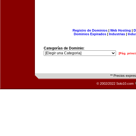
Registro de Dominios
|
Web Hosting
|
D
Dominios Expirados
|
Industrias
|
Indu
Categorías de Dominio:
[Pág. princi
** Precios expre
© 2002/2022 Solo10.com