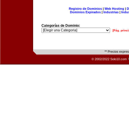
Registro de Dominios
|
Web Hosting
|
D
Dominios Expirados
|
Industrias
|
Indu
Categorías de Dominio:
[Pág. princi
** Precios expre
© 2002/2022 Solo10.com