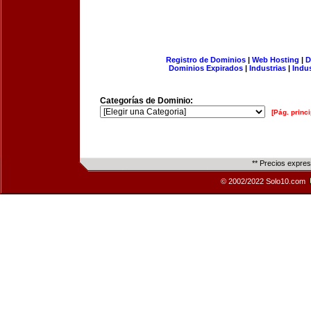
Registro de Dominios
|
Web Hosting
|
D
Dominios Expirados
|
Industrias
|
Indu
Categorías de Dominio:
[Pág. princi
** Precios expre
© 2002/2022 Solo10.com