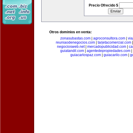
Precio Ofrecido $
Otros dominios en venta:
zonasubastas.com
|
agroconsultora.com
|
vi
reuniaodenegocios.com
|
tarjetacomercial.com
negociosweb.net
|
mercadopublicidad.com
|
ca
guiatandil.com
|
agentedepropiedades.com
|
guiacarlospaz.com
|
guiacarilo.com
|
g