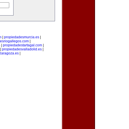
m
|
propiedadesmurcia.es
|
esriogallegos.com
|
s
|
propiedadestartagal.com
|
|
propiedadesvalladolid.es
|
zaragoza.es
|