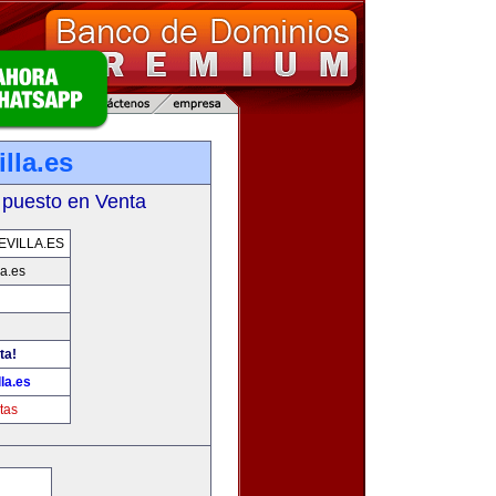
lla.es
 puesto en Venta
VILLA.ES
la.es
ta!
la.es
tas