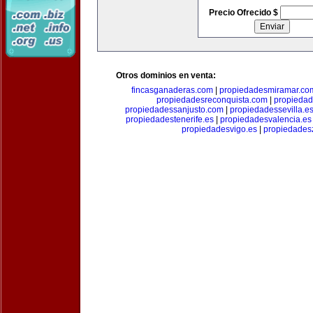
Precio Ofrecido $
Otros dominios en venta:
fincasganaderas.com
|
propiedadesmiramar.co
propiedadesreconquista.com
|
propiedad
propiedadessanjusto.com
|
propiedadessevilla.e
propiedadestenerife.es
|
propiedadesvalencia.es
propiedadesvigo.es
|
propiedades