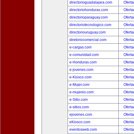
directorioguadalajara.com
Oferta
directoriohonduras.com
Oferta
directorioparaguay.com
Oferta
directoriotecnologico.com
Oferta
directoriouruguay.com
Oferta
diretoriocomercial.com
Oferta
e-cargas.com
Oferta
e-comunidad.com
Oferta
e-Honduras.com
Oferta
e-jovenes.com
Oferta
e-Kiosco.com
Oferta
e-Mujer.com
Oferta
e-mujeres.com
Oferta
e-Sitio.com
Oferta
e-sitios.com
Oferta
ejovenes.com
Oferta
eKiosco.com
Oferta
eventosweb.com
Oferta