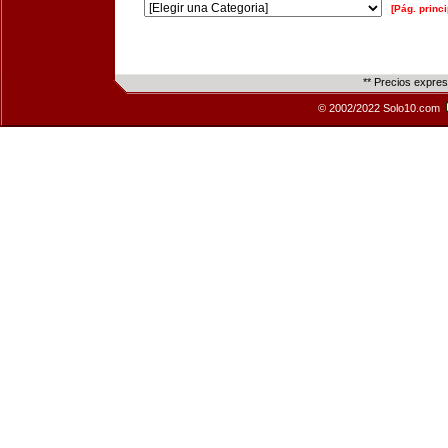
[Pág. princi
** Precios expre
© 2002/2022 Solo10.com