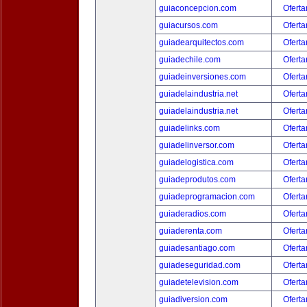
guiaconcepcion.com
Oferta
guiacursos.com
Oferta
guiadearquitectos.com
Oferta
guiadechile.com
Oferta
guiadeinversiones.com
Oferta
guiadelaindustria.net
Oferta
guiadelaindustria.net
Oferta
guiadelinks.com
Oferta
guiadelinversor.com
Oferta
guiadelogistica.com
Oferta
guiadeprodutos.com
Oferta
guiadeprogramacion.com
Oferta
guiaderadios.com
Oferta
guiaderenta.com
Oferta
guiadesantiago.com
Oferta
guiadeseguridad.com
Oferta
guiadetelevision.com
Oferta
guiadiversion.com
Oferta