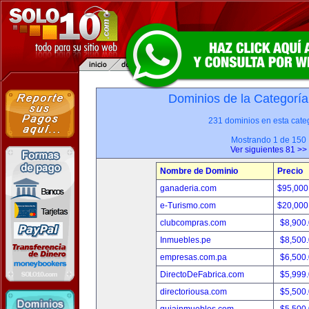
Dominios de la Categoría
231 dominios en esta categ
Mostrando 1 de 150
Ver siguientes 81 >>
Nombre de Dominio
Precio
ganaderia.com
$95,000
e-Turismo.com
$20,000
clubcompras.com
$8,900
Inmuebles.pe
$8,500
empresas.com.pa
$6,500
DirectoDeFabrica.com
$5,999
directoriousa.com
$5,500