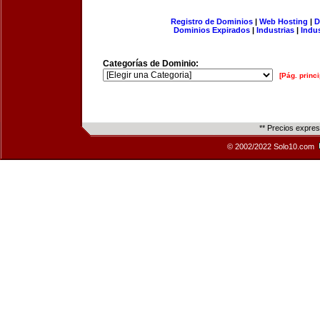
Registro de Dominios
|
Web Hosting
|
D
Dominios Expirados
|
Industrias
|
Indu
Categorías de Dominio:
[Pág. princi
** Precios expre
© 2002/2022 Solo10.com