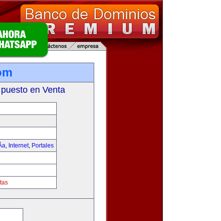
om
 puesto en Venta
­a
,
Internet
,
Portales
tas