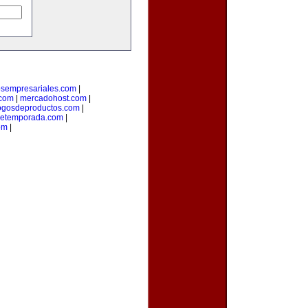
osempresariales.com
|
.com
|
mercadohost.com
|
ogosdeproductos.com
|
detemporada.com
|
om
|