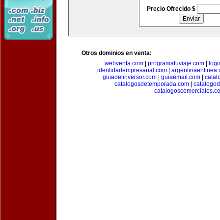
Precio Ofrecido $
Otros dominios en venta:
webventa.com
|
programatuviaje.com
|
log
identidadempresarial.com
|
argentinaenlinea
guiadelinversor.com
|
guiaemail.com
|
catal
catalogosdetemporada.com
|
catalogo
catalogoscomerciales.c