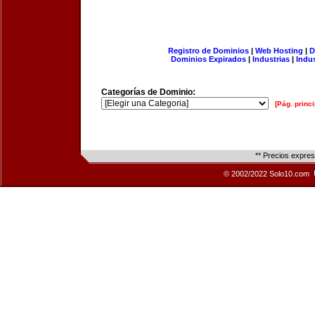
Registro de Dominios
|
Web Hosting
|
D
Dominios Expirados
|
Industrias
|
Indu
Categorías de Dominio:
[Pág. princi
** Precios expre
© 2002/2022 Solo10.com