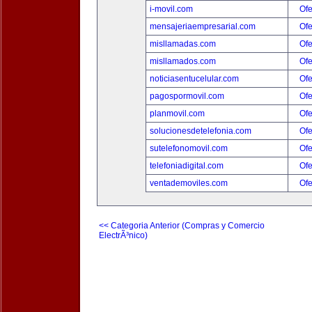
i-movil.com
Ofe
mensajeriaempresarial.com
Ofe
misllamadas.com
Ofe
misllamados.com
Ofe
noticiasentucelular.com
Ofe
pagospormovil.com
Ofe
planmovil.com
Ofe
solucionesdetelefonia.com
Ofe
sutelefonomovil.com
Ofe
telefoniadigital.com
Ofe
ventademoviles.com
Ofe
<< Categoria Anterior (Compras y Comercio
ElectrÃ³nico)