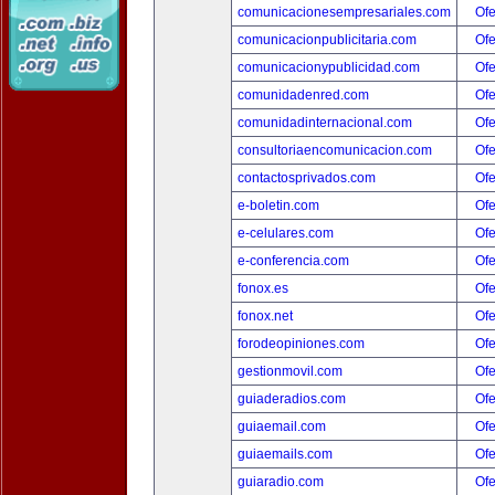
comunicacionesempresariales.com
Ofe
comunicacionpublicitaria.com
Ofe
comunicacionypublicidad.com
Ofe
comunidadenred.com
Ofe
comunidadinternacional.com
Ofe
consultoriaencomunicacion.com
Ofe
contactosprivados.com
Ofe
e-boletin.com
Ofe
e-celulares.com
Ofe
e-conferencia.com
Ofe
fonox.es
Ofe
fonox.net
Ofe
forodeopiniones.com
Ofe
gestionmovil.com
Ofe
guiaderadios.com
Ofe
guiaemail.com
Ofe
guiaemails.com
Ofe
guiaradio.com
Ofe