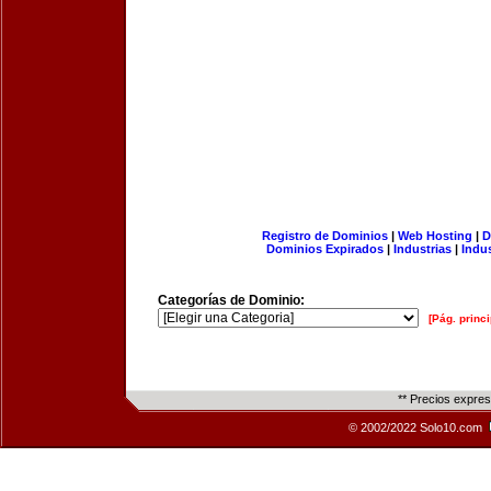
Registro de Dominios
|
Web Hosting
|
D
Dominios Expirados
|
Industrias
|
Indu
Categorías de Dominio:
[Pág. princi
** Precios expre
© 2002/2022 Solo10.com