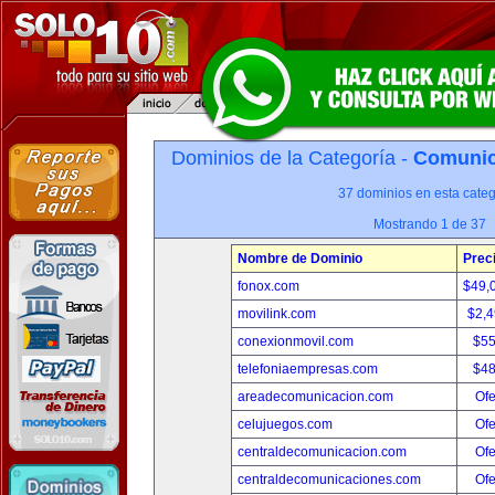
Dominios de la Categoría -
Comunica
37 dominios en esta categ
Mostrando 1 de 37
Nombre de Dominio
Prec
fonox.com
$49,
movilink.com
$2,
conexionmovil.com
$5
telefoniaempresas.com
$4
areadecomunicacion.com
Ofe
celujuegos.com
Ofe
centraldecomunicacion.com
Ofe
centraldecomunicaciones.com
Ofe