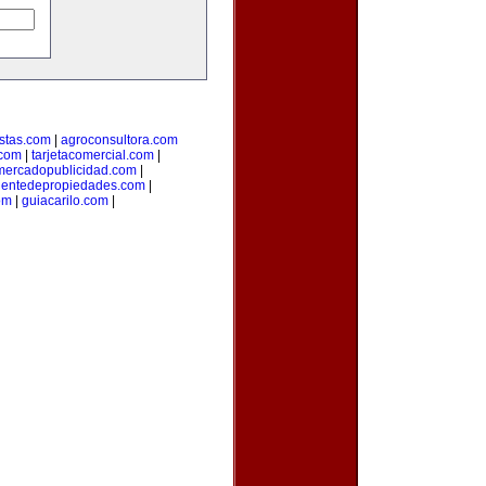
stas.com
|
agroconsultora.com
.com
|
tarjetacomercial.com
|
mercadopublicidad.com
|
entedepropiedades.com
|
om
|
guiacarilo.com
|