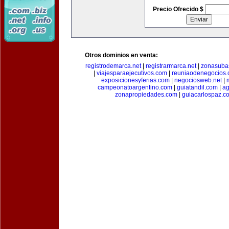
Precio Ofrecido $
Otros dominios en venta:
registrodemarca.net
|
registrarmarca.net
|
zonasuba
|
viajesparaejecutivos.com
|
reuniaodenegocios
exposicionesyferias.com
|
negociosweb.net
|
campeonatoargentino.com
|
guiatandil.com
|
ag
zonapropiedades.com
|
guiacarlospaz.c