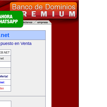
net
 puesto en Venta
EB.NET
net
ferta!
net
tas