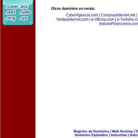
Otros dominios en venta:
CyberAgencia.com
|
ComprasInternet.net
|
VentasInternet.com
|
e-Oficina.com
|
e-Turismo.
IndicesFinancieros.co
Registro de Dominios
|
Web Hosting
|
D
Dominios Expirados
|
Industrias
|
Indu