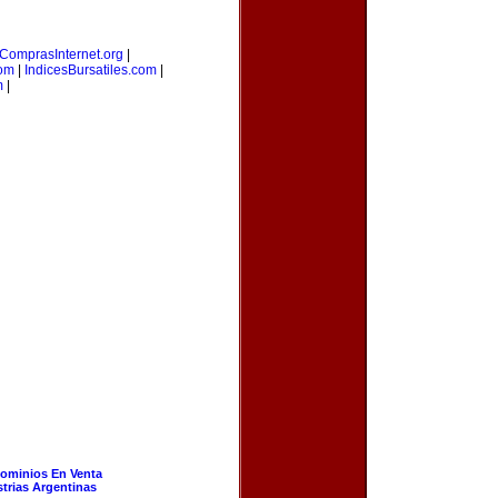
ComprasInternet.org
|
com
|
IndicesBursatiles.com
|
m
|
ominios En Venta
strias Argentinas