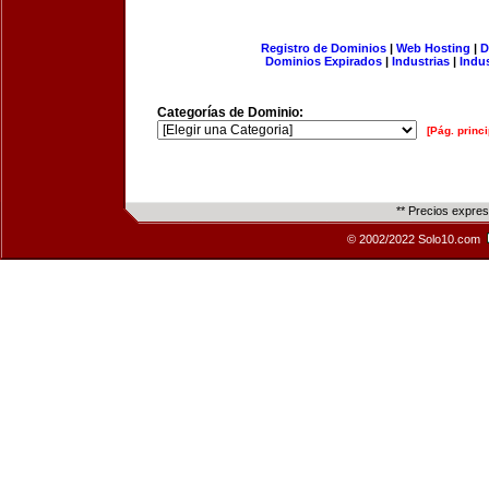
Registro de Dominios
|
Web Hosting
|
D
Dominios Expirados
|
Industrias
|
Indu
Categorías de Dominio:
[Pág. princi
** Precios expre
© 2002/2022 Solo10.com