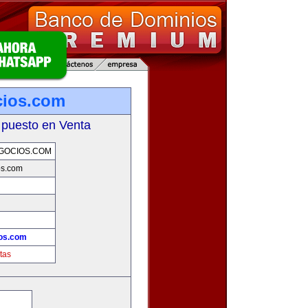
cios.com
 puesto en Venta
GOCIOS.COM
os.com
os.com
tas