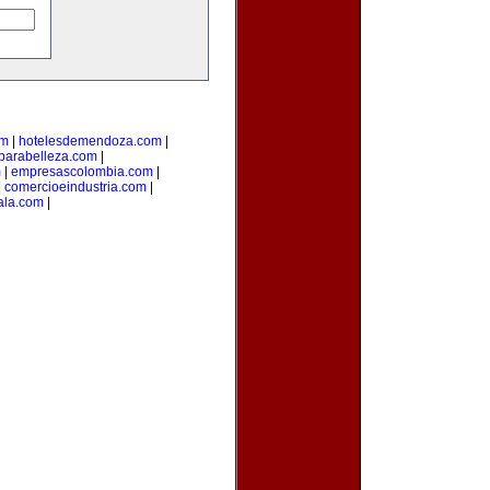
om
|
hotelesdemendoza.com
|
parabelleza.com
|
m
|
empresascolombia.com
|
|
comercioeindustria.com
|
ala.com
|