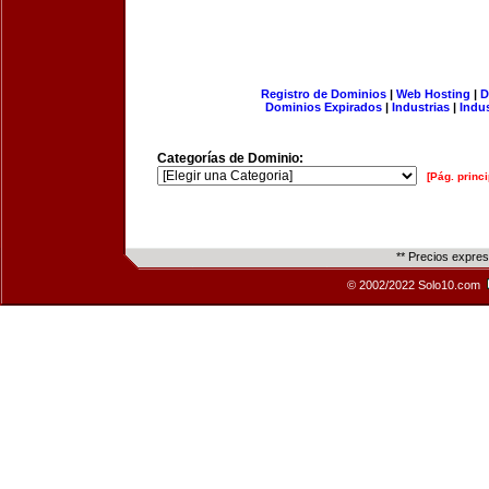
Registro de Dominios
|
Web Hosting
|
D
Dominios Expirados
|
Industrias
|
Indu
Categorías de Dominio:
[Pág. princi
** Precios expre
© 2002/2022 Solo10.com