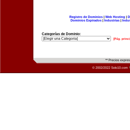
Registro de Dominios
|
Web Hosting
|
D
Dominios Expirados
|
Industrias
|
Indu
Categorías de Dominio:
[Pág. princi
** Precios expre
© 2002/2022 Solo10.com