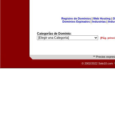
Registro de Dominios
|
Web Hosting
|
D
Dominios Expirados
|
Industrias
|
Indu
Categorías de Dominio:
[Pág. princi
** Precios expre
© 2002/2022 Solo10.com