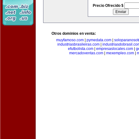
Precio Ofrecido $
Otros dominios en venta:
muyfamoso.com
|
pymedata.com
|
soloparanosot
industriasbrasileiras.com
|
industriasdobrasil.co
efutbolista.com
|
empresaslocales.com
|
g
mercadoventas.com
|
mexempleo.com
|
m