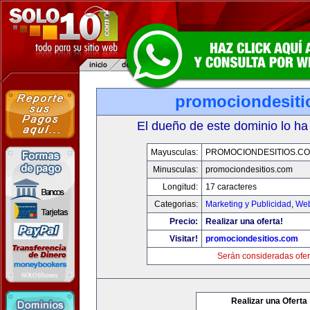
promociondesiti
El dueño de este dominio lo ha
Mayusculas:
PROMOCIONDESITIOS.C
Minusculas:
promociondesitios.com
Longitud:
17 caracteres
Categorias:
Marketing y Publicidad
,
Web
Precio:
Realizar una oferta!
Visitar!
promociondesitios.com
Serán consideradas ofer
Realizar una Oferta