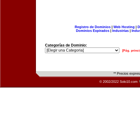
Registro de Dominios
|
Web Hosting
|
D
Dominios Expirados
|
Industrias
|
Indu
Categorías de Dominio:
[Pág. princi
** Precios expre
© 2002/2022 Solo10.com