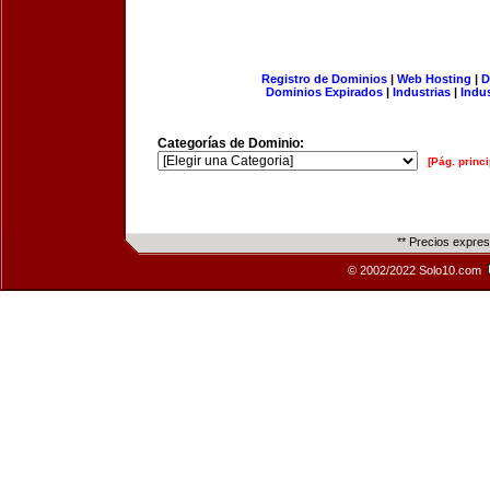
Registro de Dominios
|
Web Hosting
|
D
Dominios Expirados
|
Industrias
|
Indu
Categorías de Dominio:
[Pág. princi
** Precios expre
© 2002/2022 Solo10.com