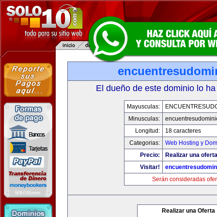
encuentresudomi
El dueño de este dominio lo ha
Mayusculas:
ENCUENTRESUDO
Minusculas:
encuentresudomini
Longitud:
18 caracteres
Categorias:
Web Hosting y Dom
Precio:
Realizar una oferta
Visitar!
encuentresudomin
Serán consideradas ofer
Realizar una Oferta