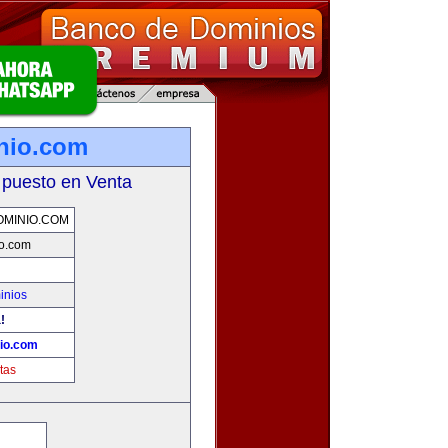
nio.com
 puesto en Venta
MINIO.COM
o.com
inios
!
io.com
tas