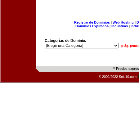
Registro de Dominios
|
Web Hosting
|
D
Dominios Expirados
|
Industrias
|
Indu
Categorías de Dominio:
[Pág. princi
** Precios expre
© 2002/2022 Solo10.com