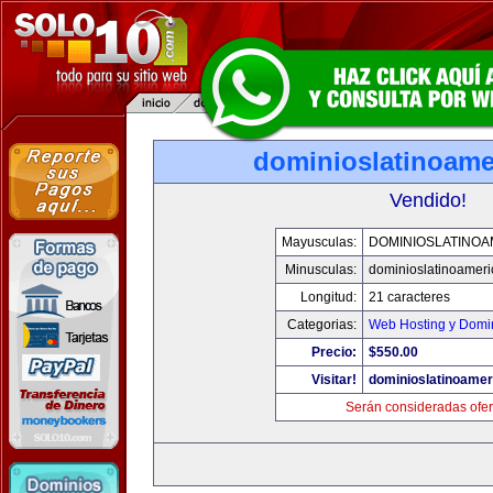
dominioslatinoame
Vendido!
Mayusculas:
DOMINIOSLATINOA
Minusculas:
dominioslatinoamer
Longitud:
21 caracteres
Categorias:
Web Hosting y Domi
Precio:
$550.00
Visitar!
dominioslatinoame
Serán consideradas ofer