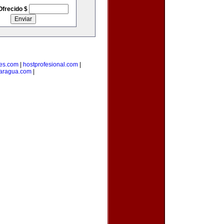
Ofrecido $
es.com
|
hostprofesional.com
|
aragua.com
|