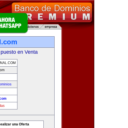
l.com
 puesto en Venta
ONAL.COM
com
ominios
.com
tas
ealizar una Oferta