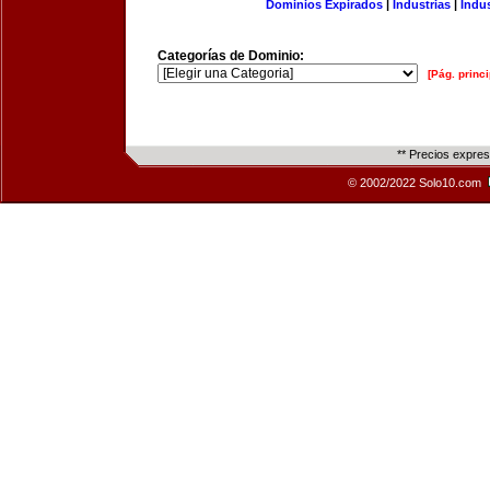
Dominios Expirados
|
Industrias
|
Indu
Categorías de Dominio:
[Pág. princi
** Precios expre
© 2002/2022 Solo10.com