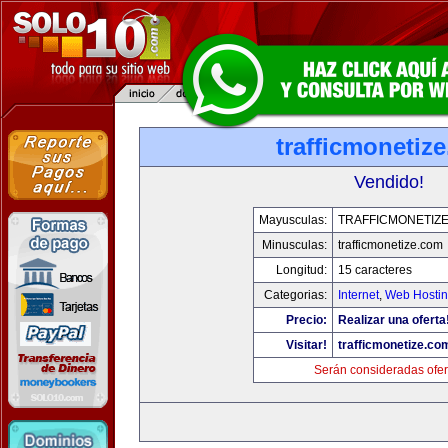
trafficmonetiz
Vendido!
Mayusculas:
TRAFFICMONETIZ
Minusculas:
trafficmonetize.com
Longitud:
15 caracteres
Categorias:
Internet
,
Web Hostin
Precio:
Realizar una oferta
Visitar!
trafficmonetize.co
Serán consideradas ofer