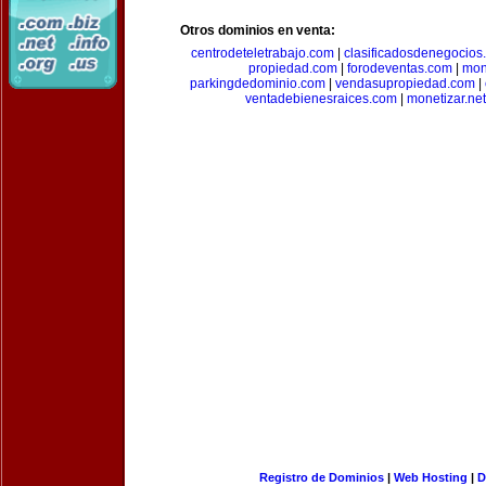
Otros dominios en venta:
centrodeteletrabajo.com
|
clasificadosdenegocios
propiedad.com
|
forodeventas.com
|
mon
parkingdedominio.com
|
vendasupropiedad.com
|
ventadebienesraices.com
|
monetizar.net
Registro de Dominios
|
Web Hosting
|
D