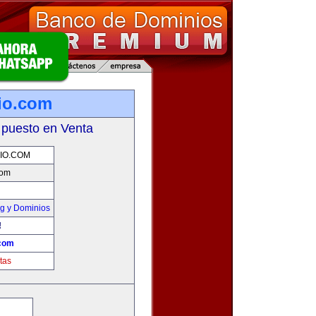
io.com
 puesto en Venta
IO.COM
com
g y Dominios
!
.com
tas