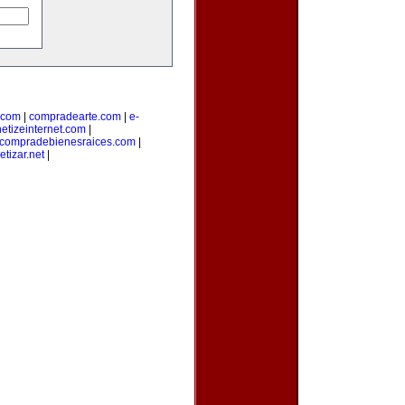
.com
|
compradearte.com
|
e-
etizeinternet.com
|
compradebienesraices.com
|
tizar.net
|