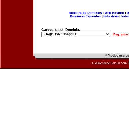
Registro de Dominios
|
Web Hosting
|
D
Dominios Expirados
|
Industrias
|
Indu
Categorías de Dominio:
[Pág. princi
** Precios expre
© 2002/2022 Solo10.com