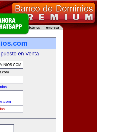
nios.com
 puesto en Venta
MINIOS.COM
os.com
nios
!
os.com
tas