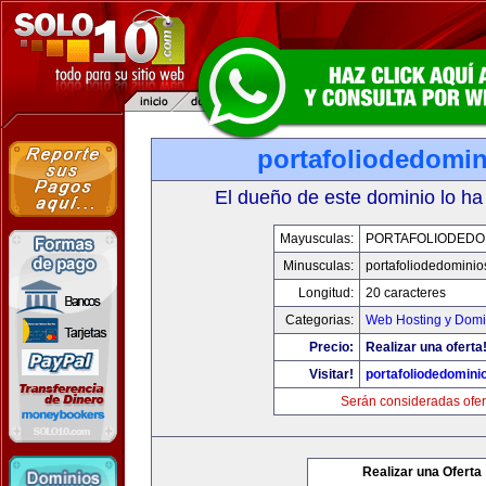
portafoliodedomi
El dueño de este dominio lo ha
Mayusculas:
PORTAFOLIODEDO
Minusculas:
portafoliodedomini
Longitud:
20 caracteres
Categorias:
Web Hosting y Domi
Precio:
Realizar una oferta
Visitar!
portafoliodedomini
Serán consideradas ofer
Realizar una Oferta