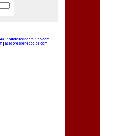
com
|
portafoliodedominios.com
om
|
asesoresdenegocios.com
|