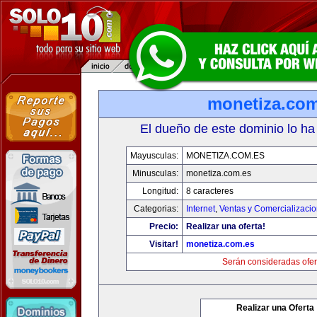
monetiza.com
El dueño de este dominio lo ha
Mayusculas:
MONETIZA.COM.ES
Minusculas:
monetiza.com.es
Longitud:
8 caracteres
Categorias:
Internet
,
Ventas y Comercializaci
Precio:
Realizar una oferta!
Visitar!
monetiza.com.es
Serán consideradas ofer
Realizar una Oferta