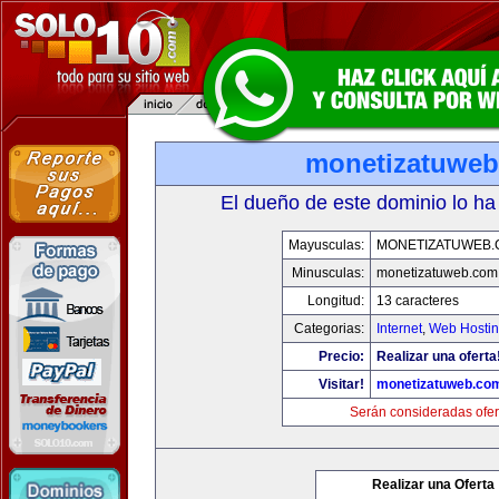
monetizatuwe
El dueño de este dominio lo ha
Mayusculas:
MONETIZATUWEB
Minusculas:
monetizatuweb.com
Longitud:
13 caracteres
Categorias:
Internet
,
Web Hostin
Precio:
Realizar una oferta
Visitar!
monetizatuweb.co
Serán consideradas ofer
Realizar una Oferta