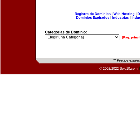
Registro de Dominios
|
Web Hosting
|
D
Dominios Expirados
|
Industrias
|
Indu
Categorías de Dominio:
[Pág. princi
** Precios expre
© 2002/2022 Solo10.com