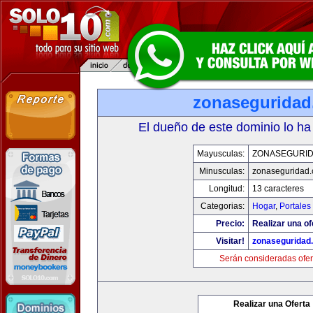
zonasegurida
El dueño de este dominio lo ha
Mayusculas:
ZONASEGURI
Minusculas:
zonaseguridad
Longitud:
13 caracteres
Categorias:
Hogar
,
Portales
Precio:
Realizar una of
Visitar!
zonaseguridad
Serán consideradas ofer
Realizar una Oferta