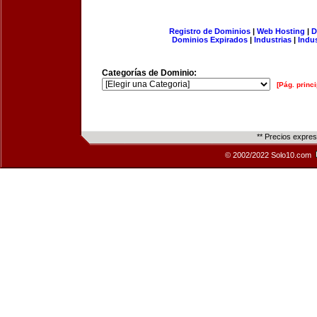
Registro de Dominios
|
Web Hosting
|
D
Dominios Expirados
|
Industrias
|
Indu
Categorías de Dominio:
[Pág. princi
** Precios expre
© 2002/2022 Solo10.com