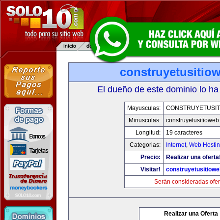
construyetusitio
El dueño de este dominio lo ha
Mayusculas:
CONSTRUYETUSIT
Minusculas:
construyetusitiowe
Longitud:
19 caracteres
Categorias:
Internet
,
Web Hostin
Precio:
Realizar una oferta
Visitar!
construyetusitiow
Serán consideradas ofer
Realizar una Oferta