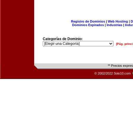
Registro de Dominios
|
Web Hosting
|
D
Dominios Expirados
|
Industrias
|
Indu
Categorías de Dominio:
[Pág. princi
** Precios expre
© 2002/2022 Solo10.com