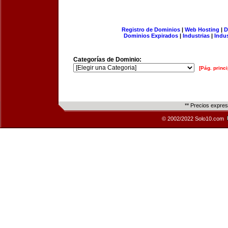
Registro de Dominios
|
Web Hosting
|
D
Dominios Expirados
|
Industrias
|
Indu
Categorías de Dominio:
[Pág. princi
** Precios expre
© 2002/2022 Solo10.com