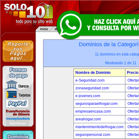
Dominios de la Categorí
11 dominios en esta categ
Mostrando 1 de 11
Nombre de Dominio
Precio
e-Seguridad.com
Oferta
zonaseguridad.com
Oferta
e-jovenes.com
Oferta
segurosparaelhogar.com
Oferta
empresaencasa.com
Oferta
areahogar.com
Oferta
mantenimientodelhogar.com
Oferta
seguropersonal.com
Oferta